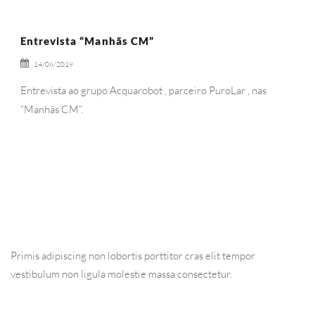
Entrevista “Manhãs CM”
14/06/2019
Entrevista ao grupo Acquarobot , parceiro PuroLar , nas
“Manhãs CM”.
Ler Mais
Primis adipiscing non lobortis porttitor cras elit tempor
vestibulum non ligula molestie massa consectetur.