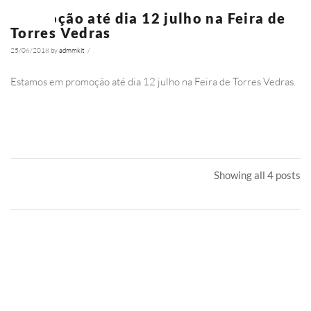
Promoção até dia 12 julho na Feira de
NOTÍCIAS
Torres Vedras
25/06/2018
by
admmkit
/
4328
Estamos em promoção até dia 12 julho na Feira de Torres Vedras.
Ler Mais
Showing all 4 posts