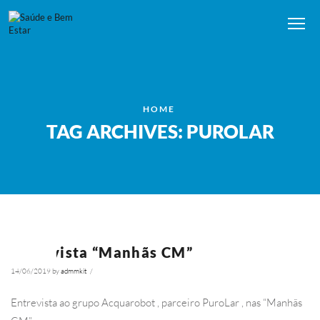
Me
HOME
TAG ARCHIVES: PUROLAR
Entrevista “Manhãs CM”
NOTÍCIAS
14/06/2019
by
admmkit
/
5748
Entrevista ao grupo Acquarobot , parceiro PuroLar , nas “Manhãs