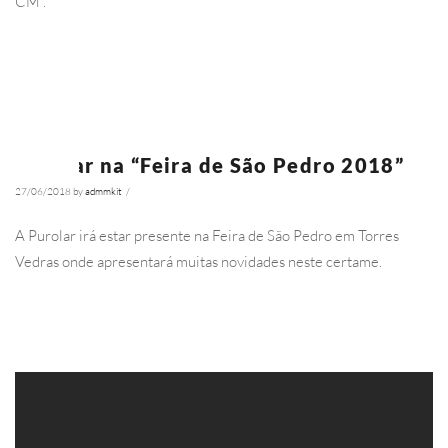
CM”.
Ler Mais
Purolar na “Feira de São Pedro 2018”
NOTÍCIAS
27/06/2018
by
admmkit
/
4254
A Purolar irá estar presente na Feira de São Pedro em Torres
Vedras onde apresentará muitas novidades neste certame.
Ler Mais