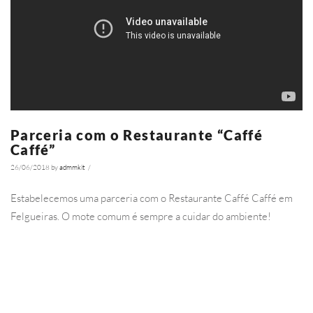
Parceria com o Restaurante “Caffé
Caffé”
26/06/2018
by
admmkit
/
5399
Estabelecemos uma parceria com o Restaurante Caffé Caffé em
Felgueiras. O mote comum é sempre a cuidar do ambiente!
Ler Mais