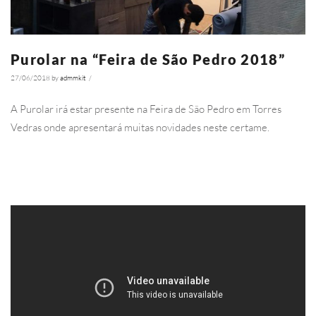
Purolar na “Feira de São Pedro 2018”
27/06/2018
by
admmkit
/
4252
A Purolar irá estar presente na Feira de São Pedro em Torres
Vedras onde apresentará muitas novidades neste certame.
Ler Mais