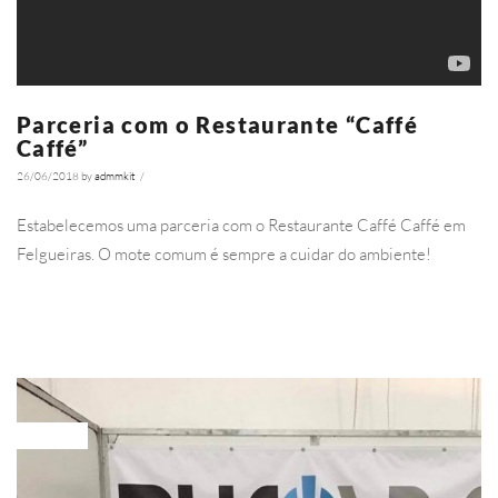
Parceria com o Restaurante “Caffé
Caffé”
26/06/2018
by
admmkit
/
5394
Estabelecemos uma parceria com o Restaurante Caffé Caffé em
Felgueiras. O mote comum é sempre a cuidar do ambiente!
Ler Mais
NOTÍCIAS