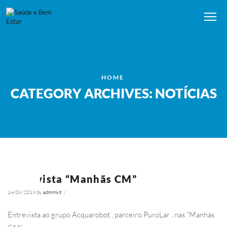
Me
HOME
CATEGORY ARCHIVES: NOTÍCIAS
Entrevista “Manhãs CM”
NOTÍCIAS
14/06/2019
by
admmkit
/
5748
Entrevista ao grupo Acquarobot , parceiro PuroLar , nas “Manhãs