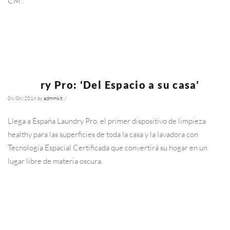
CM”.
Ler Mais
Laundry Pro: ‘Del Espacio a su casa’
NOTÍCIAS
06/08/2018
by
admmkit
/
4745
Llega a España Laundry Pro, el primer dispositivo de limpieza
healthy para las superficies de toda la casa y la lavadora con
Tecnología Espacial Certificada que convertirá su hogar en un
lugar libre de materia oscura.
Ler Mais