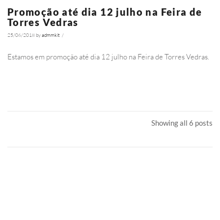
Promoção até dia 12 julho na Feira de
Torres Vedras
25/06/2018
by
admmkit
/
4328
Estamos em promoção até dia 12 julho na Feira de Torres Vedras.
Ler Mais
Showing all 6 posts